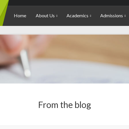
Home
About Us
Academics
Admissions
From the blog