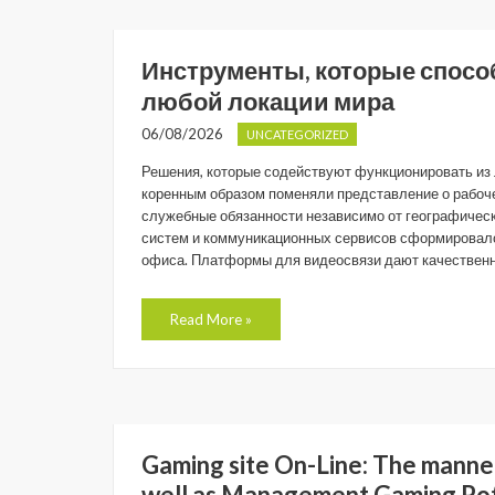
Инструменты, которые спосо
любой локации мира
06/08/2026
UNCATEGORIZED
Решения, которые содействуют функционировать из
коренным образом поменяли представление о рабоч
служебные обязанности независимо от географическ
систем и коммуникационных сервисов сформировало
офиса. Платформы для видеосвязи дают качественн
Read More »
Gaming site On-Line: The manner 
well as Management Gaming Pot