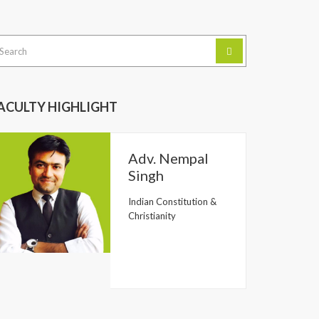
arch
:
ACULTY HIGHLIGHT
Adv. Nempal
Singh
Indian Constitution &
Christianity