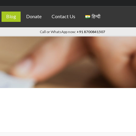
Blog
Donate
Contact Us
हिन्दी
Call or WhatsApp now:
+91 8700841507