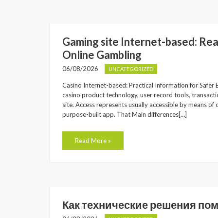
Gaming site Internet-based: Real
Online Gambling
06/08/2026
UNCATEGORIZED
Casino Internet-based: Practical Information for Safer
casino product technology, user record tools, transacti
site. Access represents usually accessible by means of
purpose-built app. That Main differences[…]
Read More »
Как технические решения по