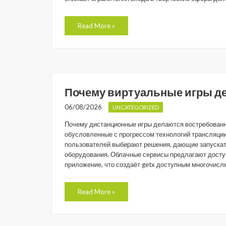
Read More »
Почему виртуальные игры д
06/08/2026
UNCATEGORIZED
Почему дистанционные игры делаются востребованн
обусловленные с прогрессом технологий трансляци
пользователей выбирают решения, дающие запускат
оборудования. Облачные сервисы предлагают доступ
приложение, что создаёт getx доступным многочисл
Read More »