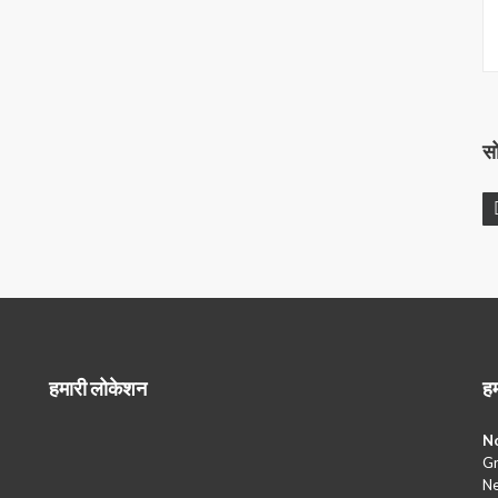
स
हमारी लोकेशन
हम
No
Gr
Ne